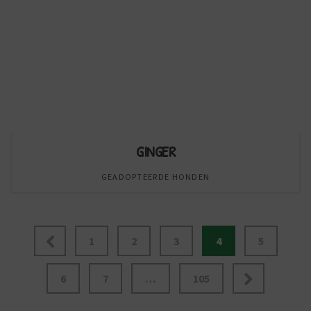
GINGER
GEADOPTEERDE HONDEN
1
2
3
4
5
6
7
…
105