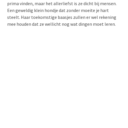
prima vinden, maar het allerliefst is ze dicht bij mensen.
Een geweldig klein hondje dat zonder moeite je hart
steelt. Haar toekomstige ba
asjes zullen er wel rekening
mee houden dat ze wellicht nog wat dingen moet leren.
Yulia is geadopteerd!
Maar er zijn nog zo veel lieve puppy's en leuke honden die
een goed baasje zoeken,
dus kijk a.u.b. eens naar deze snoetjes:
→
Honden in Nederland
→
Pups en jonge honden