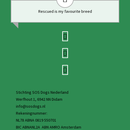
Rescued is my favourite breed
Stichting SOS Dogs Nederland
Werfhout 1, 6942 NN Didam
info@sosdogs.nl
Rekeningnummer:
NL78 ABNA 0819 550701
BIC ABNANL2A ABN AMRO Amsterdam