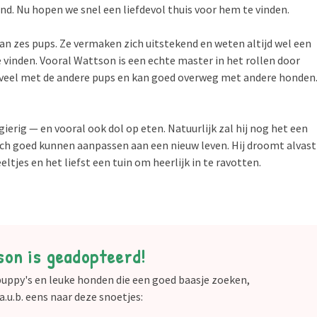
and. Nu hopen we snel een liefdevol thuis voor hem te vinden.
an zes pups. Ze vermaken zich uitstekend en weten altijd wel een
inden. Vooral Wattson is een echte master in het rollen door
lt veel met de andere pups en kan goed overweg met andere honden
ierig — en vooral ook dol op eten. Natuurlijk zal hij nog het een
zich goed kunnen aanpassen aan een nieuw leven. Hij droomt alvast
tjes en het liefst een tuin om heerlijk in te ravotten.
on is geadopteerd!
 puppy's en leuke honden die een goed baasje zoeken,
 a.u.b. eens naar deze snoetjes: