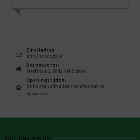
Emailadres:
info@sosdogs.nl
Bezoekadres:
Werfhout 1, 6942 NN Didam
Openingstijden:
De honden zijn alleen op afspraak te
bezoeken!
VOLG ONS OOK OP: