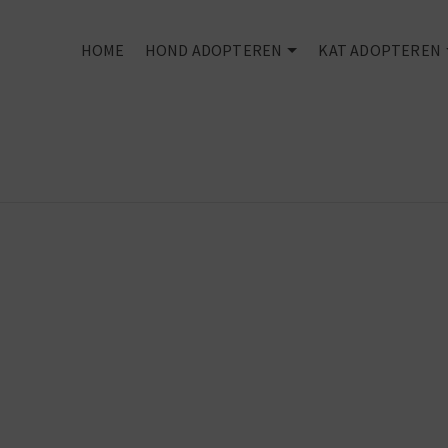
HOME
HOND ADOPTEREN
KAT ADOPTEREN
Every dog
deserves an
owner