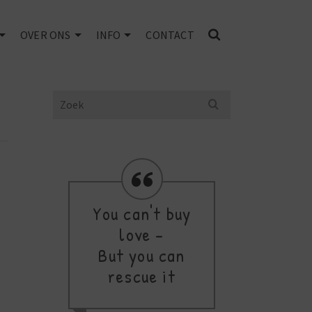
OVER ONS
INFO
CONTACT
Search
for:
You can't buy
love -
thi
But you can
a
rescue it