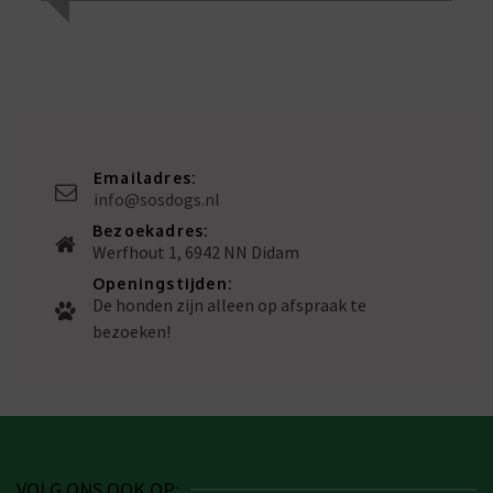
Emailadres:
info@sosdogs.nl
Bezoekadres:
Werfhout 1, 6942 NN Didam
Openingstijden:
De honden zijn alleen op afspraak te
bezoeken!
VOLG ONS OOK OP: