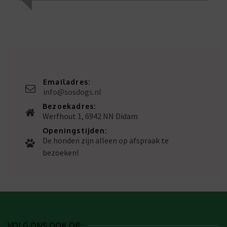
Emailadres:
info@sosdogs.nl
Bezoekadres:
Werfhout 1, 6942 NN Didam
Openingstijden:
De honden zijn alleen op afspraak te
bezoeken!
VOLG ONS OOK OP: