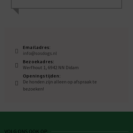
Emailadres:
info@sosdogs.nl
Bezoekadres:
Werfhout 1, 6942 NN Didam
Openingstijden:
De honden zijn alleen op afspraak te
bezoeken!
VOLG ONS OOK OP: