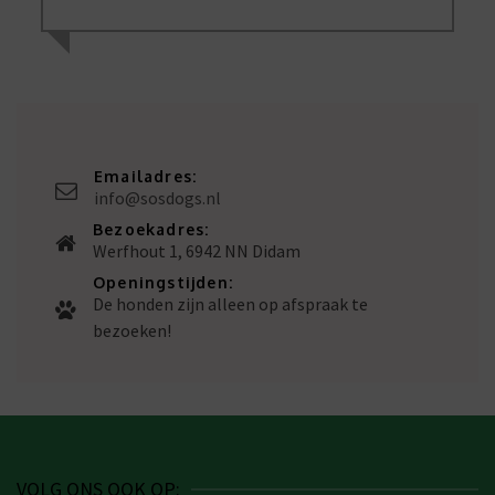
Emailadres:
info@sosdogs.nl
Bezoekadres:
Werfhout 1, 6942 NN Didam
Openingstijden:
De honden zijn alleen op afspraak te
bezoeken!
VOLG ONS OOK OP: