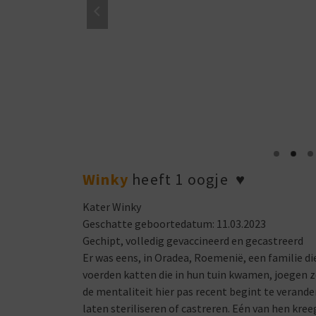
Winky
heeft 1 oogje
♥
Kater Winky
Geschatte geboortedatum: 11.03.2023
Gechipt, volledig gevaccineerd en gecastreerd
Er was eens, in Oradea, Roemenië, een familie d
voerden katten die in hun tuin kwamen, joegen 
de mentaliteit hier pas recent begint te verander
laten steriliseren of castreren. Eén van hen kree