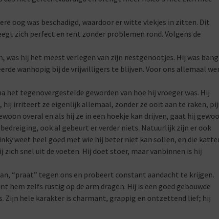
ere oog was beschadigd, waardoor er witte vlekjes in zitten. Dit
egt zich perfect en rent zonder problemen rond. Volgens de
 was hij het meest verlegen van zijn nestgenootjes. Hij was bang
de wanhopig bij de vrijwilligers te blijven. Voor ons allemaal we
ijna het tegenovergestelde geworden van hoe hij vroeger was. Hij
hij irriteert ze eigenlijk allemaal, zonder ze ooit aan te raken, pi
woon overal en als hij ze in een hoekje kan drijven, gaat hij gewo
bedreiging, ook al gebeurt er verder niets. Natuurlijk zijn er ook
inky weet heel goed met wie hij beter niet kan sollen, en die katte
j zich snel uit de voeten. Hij doet stoer, maar vanbinnen is hij
aan, “praat” tegen ons en probeert constant aandacht te krijgen.
kunt hem zelfs rustig op de arm dragen. Hij is een goed gebouwde
 Zijn hele karakter is charmant, grappig en ontzettend lief; hij