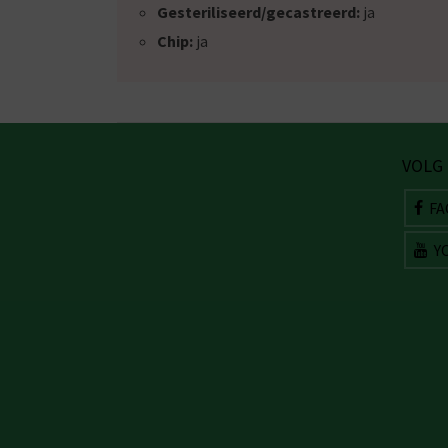
Gesteriliseerd/gecastreerd:
ja
Chip:
ja
VOLG
FA
Y