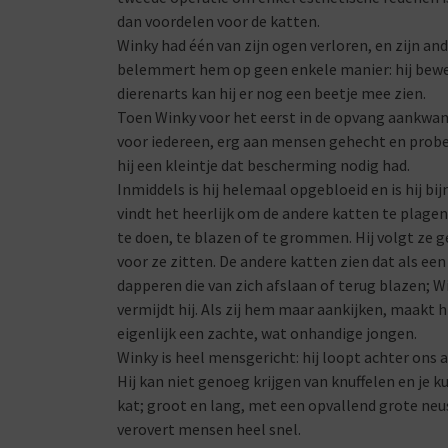
dan voordelen voor de katten.
Winky had één van zijn ogen verloren, en zijn and
belemmert hem op geen enkele manier: hij bewe
dierenarts kan hij er nog een beetje mee zien.
Toen Winky voor het eerst in de opvang aankwam,
voor iedereen, erg aan mensen gehecht en probeer
hij een kleintje dat bescherming nodig had.
Inmiddels is hij helemaal opgebloeid en is hij b
vindt het heerlijk om de andere katten te plagen, 
te doen, te blazen of te grommen. Hij volgt ze ge
voor ze zitten. De andere katten zien dat als een 
dapperen die van zich afslaan of terug blazen; W
vermijdt hij. Als zij hem maar aankijken, maakt hi
eigenlijk een zachte, wat onhandige jongen.
Winky is heel mensgericht: hij loopt achter ons 
Hij kan niet genoeg krijgen van knuffelen en je 
kat; groot en lang, met een opvallend grote neus.
verovert mensen heel snel.