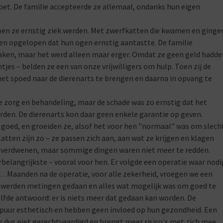
oet. De familie accepteerde ze allemaal, ondanks hun eigen
en ze ernstig ziek werden. Met zwerfkatten die kwamen en ginge
en opgelopen dat hun ogen ernstig aantastte. De familie
aken, maar het werd alleen maar erger. Omdat ze geen geld hadde
ntjes – belden ze een van onze vrijwilligers om hulp. Toen zij de
met spoed naar de dierenarts te brengen en daarna in opvang te
ke zorg en behandeling, maar de schade was zo ernstig dat het
den. De dierenarts kon daar geen enkele garantie op geven.
goed, en groeiden ze, alsof het voor hen "normaal" was om slech
atten zijn zo – ze passen zich aan, aan wat ze krijgen en klagen
lang verdwenen, maar sommige dingen waren niet meer te redden.
rbelangrijkste – vooral voor hen. Er volgde een operatie waar nodi
e…Maanden na de operatie, voor alle zekerheid, vroegen we een
r werden metingen gedaan en alles wat mogelijk was om goed te
fde antwoord: er is niets meer dat gedaan kan worden. De
jn puur esthetisch en hebben geen invloed op hun gezondheid. Een
 dus niet gerechtvaardigd en brengt meer risico's met zich mee