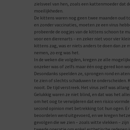
zielsveel van hen, zoals een kattenmoeder dat d
moeilijkheden.
De kittens waren nog geen twee maanden oud to
en zonder vaccinaties, moeten ze een virus hebb
probeerde de oogjes van de kittens schoon te m
voor een dierenarts – en zeker niet voor vier klei
kittens zag, was er niets anders te doen dan ze 
nemen, zo erg was het.
In de weken die volgden, kregen ze alle mogelij
onzeker was of zelfs maar één oog gered kon wor
Desondanks speelden ze, sprongen rond en aten 
te zien of slechts schaduwen te onderscheiden. K
nooit. De tijd verstreek. Het virus zelf was al
Gelukkig waren ze niet blind, en dat was het alle
om het oog te verwijderen dat een risico vormd
second opinion met betrekking tot hun ogen. E
beoordelen werd uitgevoerd, en we kregen hetzel
gevolgen die we zien – zoals witte vlekken – zi
tweede operatie om enkel esthetische redenen is