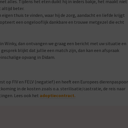
met alles. Tijdens het eten duikt hij in ieders bakje, het maakt niet
 altijd beter.
jn eigen thuis te vinden, waar hij de zorg, aandacht en liefde krijgt
m adopteert een ongelooflijk dankbare en trouwe metgezel die echt
 in Winky, dan ontvangen we graag een bericht met uw situatie en
gesprek blijkt dat jullie een match zijn, dan kan een afspraak
inschalige opvang in Didam.
est op FIV en FELV (negatief) en heeft een Europees dierenpaspoor
koming in de kosten zoals o.a. sterilisatie/castratie, de reis naar
tingen. Lees ook het
adoptiecontract.