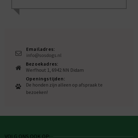
Emailadres:
info@sosdogs.nl
Bezoekadres:
Werfhout 1, 6942 NN Didam
Openingstijden:
De honden zijn alleen op afspraak te
bezoeken!
VOLG ONS OOK OP: