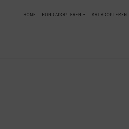
HOME
HOND ADOPTEREN
KAT ADOPTEREN
Every dog
deserves an
owner