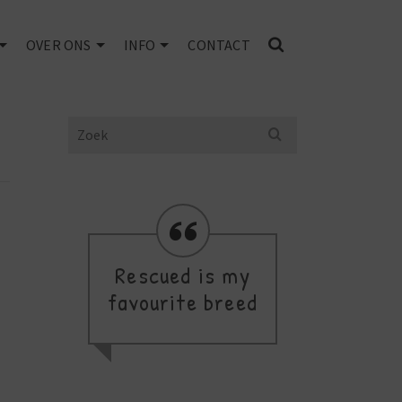
OVER ONS
INFO
CONTACT
Search
for:
Rescued is my
favourite breed
thi
a