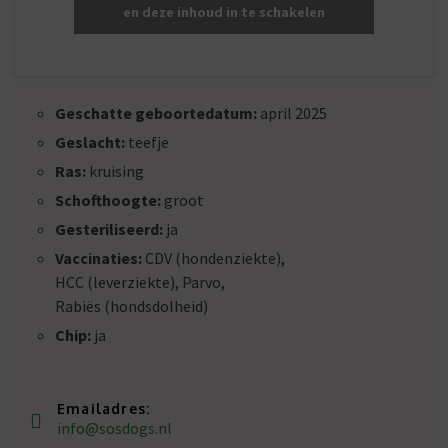
en deze inhoud in te schakelen
Geschatte geboortedatum:
april 2025
Geslacht:
teefje
Ras:
kruising
Schofthoogte:
groot
Gesteriliseerd:
ja
Vaccinaties:
CDV (hondenziekte),
HCC (leverziekte), Parvo,
Rabiës (hondsdolheid)
Chip:
ja
Emailadres:
info@sosdogs.nl