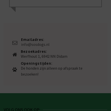
Emailadres:
info@sosdogs.nl
Bezoekadres:
Werfhout 1, 6942 NN Didam
Openingstijden:
De honden zijn alleen op afspraak te
bezoeken!
VOLG ONS OOK OP: