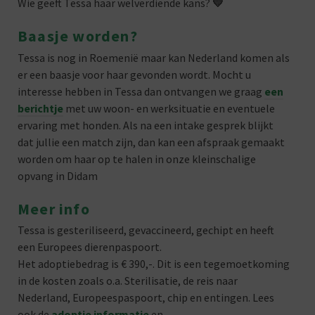
Wie geeft Tessa haar welverdiende kans?
💛
Baasje worden?
Tessa is nog in Roemenië maar kan Nederland komen als
er een baasje voor haar gevonden wordt. Mocht u
interesse hebben in Tessa dan ontvangen we graag
een
berichtje
met uw woon- en werksituatie en eventuele
ervaring met honden. Als na een intake gesprek blijkt
dat jullie een match zijn, dan kan een afspraak gemaakt
worden om haar op te halen in onze kleinschalige
opvang in Didam
Meer info
Tessa is gesteriliseerd, gevaccineerd, gechipt en heeft
een Europees dierenpaspoort.
Het adoptiebedrag is € 390,-. Dit is een tegemoetkoming
in de kosten zoals o.a. Sterilisatie, de reis naar
Nederland, Europeespaspoort, chip en entingen. Lees
ook de
adoptie informatie
en