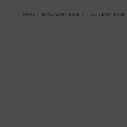
HOME
HOND ADOPTEREN
KAT ADOPTEREN
The best
things in life
are rescued