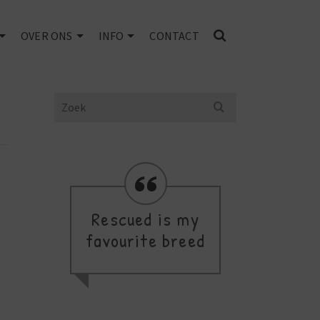
OVER ONS
INFO
CONTACT
Search
for:
Rescued is my
favourite breed
de