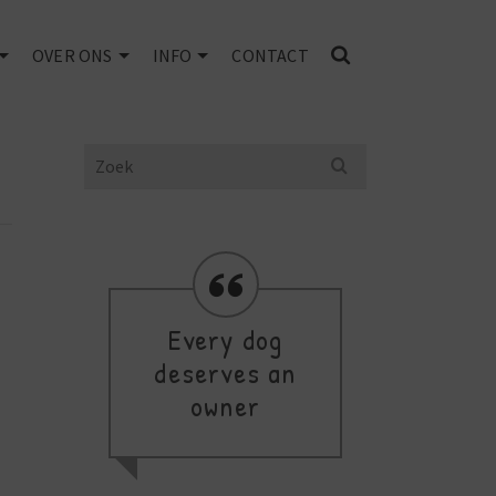
OVER ONS
INFO
CONTACT
Search
for:
Every dog
Yo
deserves an
owner
B