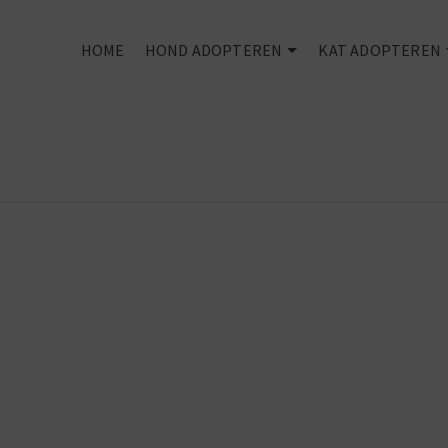
HOME
HOND ADOPTEREN
KAT ADOPTEREN
Second hand
dogs
make first
class pets