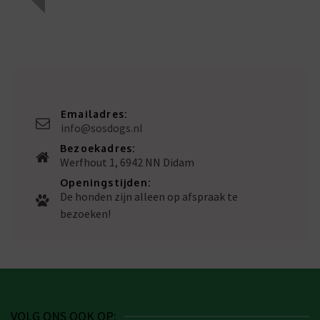
Emailadres:
info@sosdogs.nl
Bezoekadres:
Werfhout 1, 6942 NN Didam
Openingstijden:
De honden zijn alleen op afspraak te
bezoeken!
VOLG ONS OOK OP: