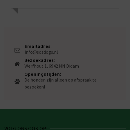
Emailadres:
info@sosdogs.nl
Bezoekadres:
Werfhout 1, 6942 NN Didam
Openingstijden:
De honden zijn alleen op afspraak te
bezoeken!
VOLG ONS OOK OP: