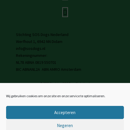
Stichting SOS Dogs Nederland
Werfhout 1, 6942 NN Didam
info@sosdogs.nl
Rekeningnummer:
NL78 ABNA 0819 550701
BIC ABNANL2A ABN AMRO Amsterdam
© 2026 Stichting SOS Dogs Nederland
Wij gebruiken cookies om onze site en onze service te optimaliseren.
Accepteren
Negeren