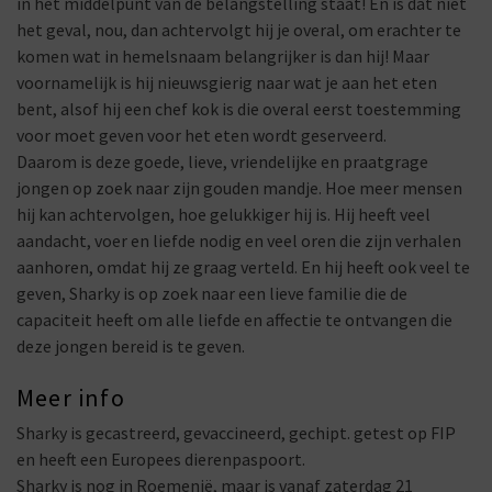
in het middelpunt van de belangstelling staat! En is dat niet
het geval, nou, dan achtervolgt hij je overal, om erachter te
komen wat in hemelsnaam belangrijker is dan hij! Maar
voornamelijk is hij nieuwsgierig naar wat je aan het eten
bent, alsof hij een chef kok is die overal eerst toestemming
voor moet geven voor het eten wordt geserveerd.
Daarom is deze goede, lieve, vriendelijke en praatgrage
jongen op zoek naar zijn gouden mandje. Hoe meer mensen
hij kan achtervolgen, hoe gelukkiger hij is. Hij heeft veel
aandacht, voer en liefde nodig en veel oren die zijn verhalen
aanhoren, omdat hij ze graag verteld. En hij heeft ook veel te
geven, Sharky is op zoek naar een lieve familie die de
capaciteit heeft om alle liefde en affectie te ontvangen die
deze jongen bereid is te geven.
Meer info
Sharky is gecastreerd, gevaccineerd, gechipt. getest op FIP
en heeft een Europees dierenpaspoort.
Sharky is nog in Roemenië, maar is vanaf zaterdag 21