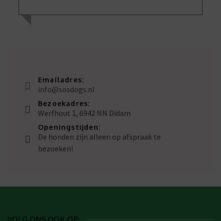
Emailadres:
info@sosdogs.nl
Bezoekadres:
Werfhout 1, 6942 NN Didam
Openingstijden:
De honden zijn alleen op afspraak te
bezoeken!
VOLG ONS OOK OP: