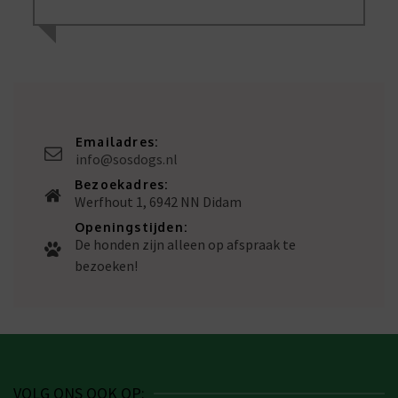
Emailadres:
info@sosdogs.nl
Bezoekadres:
Werfhout 1, 6942 NN Didam
Openingstijden:
De honden zijn alleen op afspraak te
bezoeken!
VOLG ONS OOK OP: