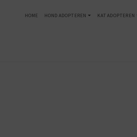
HOME
HOND ADOPTEREN
KAT ADOPTEREN
Every dog
deserves an
owner