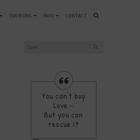
OVER ONS
INFO
CONTACT
Search
for:
You can't buy
love -
thi
But you can
a
rescue it