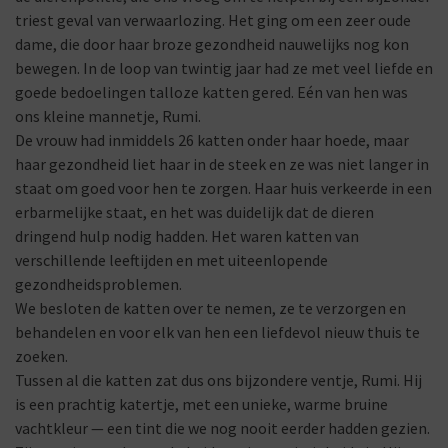
triest geval van verwaarlozing. Het ging om een zeer oude
dame, die door haar broze gezondheid nauwelijks nog kon
bewegen. In de loop van twintig jaar had ze met veel liefde en
goede bedoelingen talloze katten gered. Eén van hen was
ons kleine mannetje, Rumi.
De vrouw had inmiddels 26 katten onder haar hoede, maar
haar gezondheid liet haar in de steek en ze was niet langer in
staat om goed voor hen te zorgen. Haar huis verkeerde in een
erbarmelijke staat, en het was duidelijk dat de dieren
dringend hulp nodig hadden. Het waren katten van
verschillende leeftijden en met uiteenlopende
gezondheidsproblemen.
We besloten de katten over te nemen, ze te verzorgen en
behandelen en voor elk van hen een liefdevol nieuw thuis te
zoeken.
Tussen al die katten zat dus ons bijzondere ventje, Rumi. Hij
is een prachtig katertje, met een unieke, warme bruine
vachtkleur — een tint die we nog nooit eerder hadden gezien.