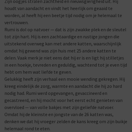
Zijn oogjes stralen zachtheid en nieuwsgierigheid uit. Hij
houdt van aandacht en vindt het heerlijk om geaaid te
worden, al heeft hij een beetje tijd nodig om je helemaal te
vertrouwen.
Rumi is dol op natvoer — dat is zijn zwakke plek en de sleutel
tot zijn hart. Hij is een zachtaardige en rustige jongen die
uitstekend overweg kan met andere katten, waarschijnlijk
omdat hij gewend was zijn huis met 25 andere katten te
delen. Vaak merk je niet eens dat hij er is en ligt hij stilletjes
in een hoekje, tevreden en geduldig, wachtend tot je even tijd
hebt om hem wat liefde te geven.
Gelukkig heeft zijn verhaal een mooie wending gekregen. Hij
kreeg eindelijk de zorg, warmte en aandacht die hij zo hard
nodig had. Rumi werd opgevangen, gevaccineerd en
gecastreerd, en hij mocht voor het eerst echt genieten van
overvloed — van volle bakjes met zijn geliefde natvoer.
Omdat hij de kleinste en jongste van de 26 katten was,
denken we dat hij vroeger zelden de kans kreeg om zijn buikje
helemaal rond te eten.