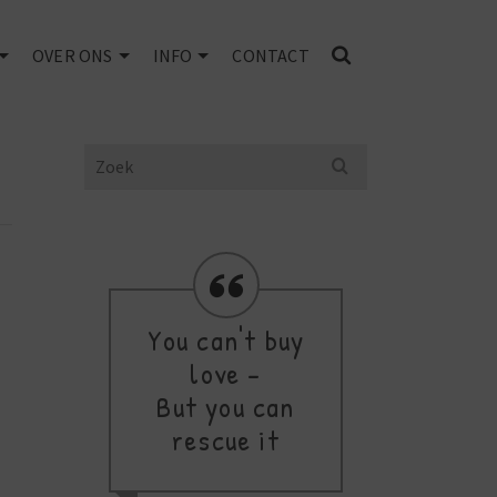
OVER ONS
INFO
CONTACT
Search
for:
You can't buy
Res
love -
fav
But you can
rescue it