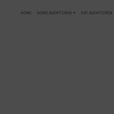
HOME
HOND ADOPTEREN
KAT ADOPTEREN
Every dog
deserves an
owner