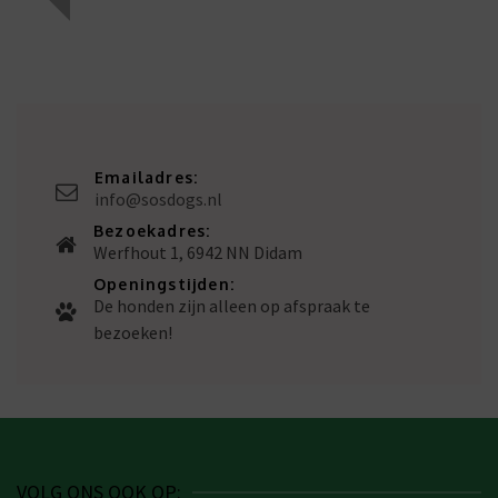
Emailadres:
info@sosdogs.nl
Bezoekadres:
Werfhout 1, 6942 NN Didam
Openingstijden:
De honden zijn alleen op afspraak te
bezoeken!
VOLG ONS OOK OP: