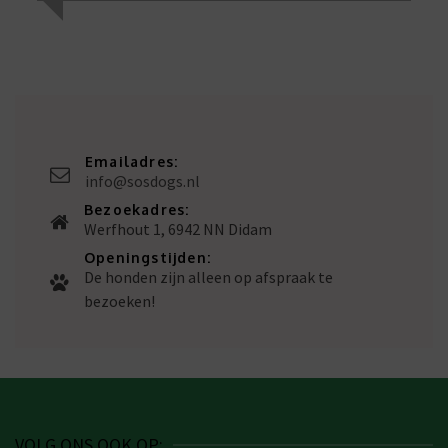
Emailadres:
info@sosdogs.nl
Bezoekadres:
Werfhout 1, 6942 NN Didam
Openingstijden:
De honden zijn alleen op afspraak te
bezoeken!
VOLG ONS OOK OP: