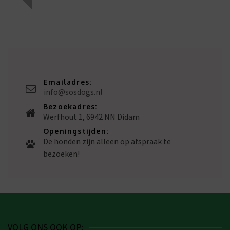
Emailadres:
info@sosdogs.nl
Bezoekadres:
Werfhout 1, 6942 NN Didam
Openingstijden:
De honden zijn alleen op afspraak te
bezoeken!
VOLG ONS OOK OP: