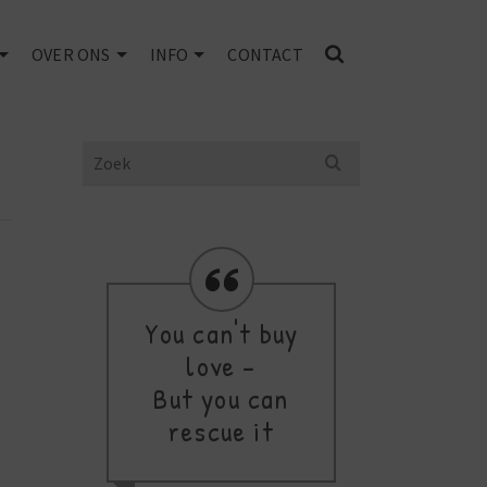
OVER ONS
INFO
CONTACT
Search
for:
You can't buy
Res
love -
fav
But you can
rescue it