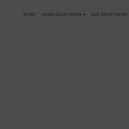
HOME
HOND ADOPTEREN
KAT ADOPTEREN
Every dog
deserves an
owner