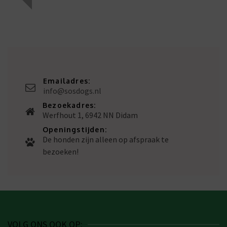
Emailadres:
info@sosdogs.nl
Bezoekadres:
Werfhout 1, 6942 NN Didam
Openingstijden:
De honden zijn alleen op afspraak te
bezoeken!
VOLG ONS OOK OP: