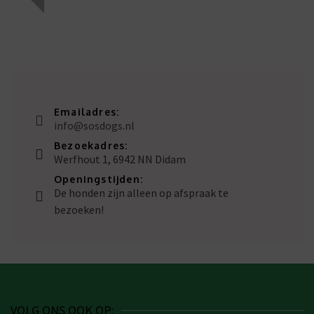
Emailadres:
info@sosdogs.nl
Bezoekadres:
Werfhout 1, 6942 NN Didam
Openingstijden:
De honden zijn alleen op afspraak te
bezoeken!
VOLG ONS OOK OP: