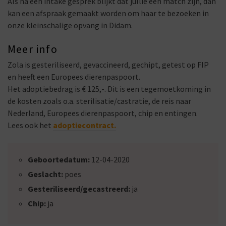
Als na een intake gesprek blijkt dat jullie een match zijn, dan
kan een afspraak gemaakt worden om haar te bezoeken in
onze kleinschalige opvang in Didam.
Meer info
Zola is gesteriliseerd, gevaccineerd, gechipt, getest op FIP
en heeft een Europees dierenpaspoort.
Het adoptiebedrag is € 125,-. Dit is een tegemoetkoming in
de kosten zoals o.a. sterilisatie/castratie, de reis naar
Nederland, Europees dierenpaspoort, chip en entingen.
Lees ook het
adoptiecontract.
Geboortedatum:
12-04-2020
Geslacht:
poes
Gesteriliseerd/gecastreerd:
ja
Chip:
ja