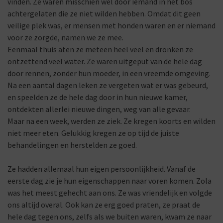
vinden. Ze waren misschien wel door iemand in het bos
achtergelaten die ze niet wilden hebben. Omdat dit geen
veilige plek was, er mensen met honden waren en er niemand
voor ze zorgde, namen we ze mee.
Eenmaal thuis aten ze meteen heel veel en dronken ze
ontzettend veel water. Ze waren uitgeput van de hele dag
door rennen, zonder hun moeder, in een vreemde omgeving.
Na een aantal dagen leken ze vergeten wat er was gebeurd,
en speelden ze de hele dag door in hun nieuwe kamer,
ontdekten allerlei nieuwe dingen, weg van alle gevaar.
Maar na een week, werden ze ziek. Ze kregen koorts en wilden
niet meer eten. Gelukkig kregen ze op tijd de juiste
behandelingen en herstelden ze goed.
Ze hadden allemaal hun eigen persoonlijkheid. Vanaf de
eerste dag zie je hun eigenschappen naar voren komen. Zola
was het meest gehecht aan ons. Ze was vriendelijk en volgde
ons altijd overal. Ook kan ze erg goed praten, ze praat de
hele dag tegen ons, zelfs als we buiten waren, kwam ze naar