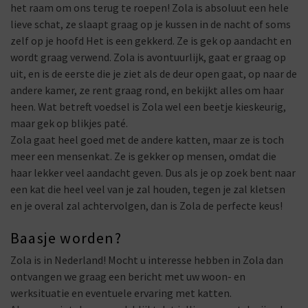
het raam om ons terug te roepen! Zola is absoluut een hele
lieve schat, ze slaapt graag op je kussen in de nacht of soms
zelf op je hoofd Het is een gekkerd. Ze is gek op aandacht en
wordt graag verwend. Zola is avontuurlijk, gaat er graag op
uit, en is de eerste die je ziet als de deur open gaat, op naar de
andere kamer, ze rent graag rond, en bekijkt alles om haar
heen. Wat betreft voedsel is Zola wel een beetje kieskeurig,
maar gek op blikjes paté.
Zola gaat heel goed met de andere katten, maar ze is toch
meer een mensenkat. Ze is gekker op mensen, omdat die
haar lekker veel aandacht geven. Dus als je op zoek bent naar
een kat die heel veel van je zal houden, tegen je zal kletsen
en je overal zal achtervolgen, dan is Zola de perfecte keus!
Baasje worden?
Zola is in Nederland! Mocht u interesse hebben in Zola dan
ontvangen we graag een bericht met uw woon- en
werksituatie en eventuele ervaring met katten.