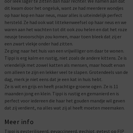
oor leek lager te zitten dan haar rechter. We namen aan dat
dit kwam door het ongeluk, want ze had meerdere wondjes
op haar kop en haar neus, maar alles is uiteindelijk perfect
hersteld. Ze had ook wat littekenweefsel op haar neus en we
waren aan het wachten tot dit ook zou helen en dat het roze
neusje tevoorschijn zou komen, maar toen bleek dat zij er
een zwart vlekje onder had zitten.
Ze ging naar het huis van een vrijwilliger om daar te wonen.
Tippi is erg kalm en rustig, niet zoals de andere kittens. Ze is
vriendelijk met zowel katten als mensen, maar houdt ervan
om alleen te zijn en lekker veel te slapen. Grotendeels van de
dag, merk je niet eens dat je een kat in huis hebt.
Ze is wit en grijs en heeft prachtige groene ogen. Ze is 11
maanden jong en klein. Tippi is rustig en gemanierd en is
perfect voor iedereen die haar het gouden mandje wil geven
dat zij verdient, na alles wat zij al heeft moeten meemaken.
Meer info
Tippi is gesteriliseerd, gevaccineerd, gechipt. getest op FIP