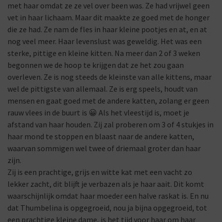
met haar omdat ze ze vel over been was. Ze had vrijwel geen
vet in haar lichaam. Maar dit maakte ze goed met de honger
die ze had. Ze nam de fles in haar kleine pootjes en at, en at
nog veel meer. Haar levenslust was geweldig. Het was een
sterke, pittige en kleine kitten. Na meer dan 2 of 3 weken
begonnen we de hoop te krijgen dat ze het zou gaan
overleven. Ze is nog steeds de kleinste van alle kittens, maar
wel de pittigste van allemaal. Ze is erg speels, houdt van
mensen en gaat goed met de andere katten, zolang er geen
rauw vlees in de buurt is 😀 Als het vleestijd is, moet je
afstand van haar houden. Zij zal proberen om 3 of 4 stukjes in
haar mond te stoppen en blaast naar de andere katten,
waarvan sommigen wel twee of driemaal groter dan haar
zijn.
Zij is een prachtige, grijs en witte kat met een vacht zo
lekker zacht, dit blijft je verbazen als je haar aait. Dit komt
waarschijnlijk omdat haar moeder een halve raskat is. En nu
dat Thumbelina is opgegroeid, nou ja bijna opgegroeid, tot
een prachtige kleine dame, is het tijd voor haar om haar