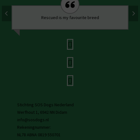
Rescued is my favourite breed
Stichting SOS Dogs Nederland
Werfhout 1, 6942 NN Didam
info@sosdogs.nl
Rekeningnummer:
NL78 ABNA 0819 550701