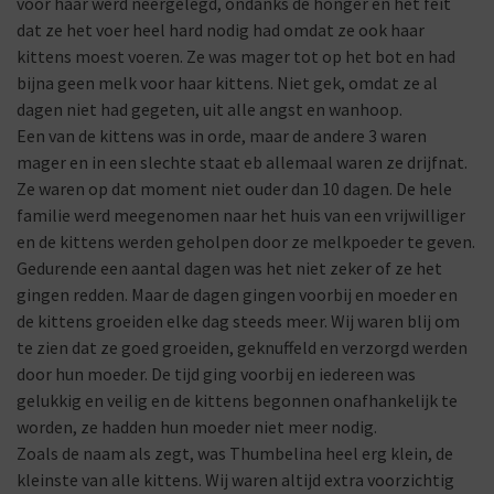
voor haar werd neergelegd, ondanks de honger en het feit
dat ze het voer heel hard nodig had omdat ze ook haar
kittens moest voeren. Ze was mager tot op het bot en had
bijna geen melk voor haar kittens. Niet gek, omdat ze al
dagen niet had gegeten, uit alle angst en wanhoop.
Een van de kittens was in orde, maar de andere 3 waren
mager en in een slechte staat eb allemaal waren ze drijfnat.
Ze waren op dat moment niet ouder dan 10 dagen. De hele
familie werd meegenomen naar het huis van een vrijwilliger
en de kittens werden geholpen door ze melkpoeder te geven.
Gedurende een aantal dagen was het niet zeker of ze het
gingen redden. Maar de dagen gingen voorbij en moeder en
de kittens groeiden elke dag steeds meer. Wij waren blij om
te zien dat ze goed groeiden, geknuffeld en verzorgd werden
door hun moeder. De tijd ging voorbij en iedereen was
gelukkig en veilig en de kittens begonnen onafhankelijk te
worden, ze hadden hun moeder niet meer nodig.
Zoals de naam als zegt, was Thumbelina heel erg klein, de
kleinste van alle kittens. Wij waren altijd extra voorzichtig