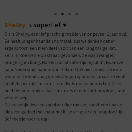
Shelby
is superlief
♥
Dit is Shelby, een lief prachtig meisje van ongeveer 1 jaar oud.
Ze heeft langer haar dan normaal, dus we denken dat er
ergens toch een klein deel in zit van een langharige kat.
Ze is in Roemenië op straat gevonden. Ze was zwanger,
hongerig en bang. Na een socialisatietijd bij Iulia*, kwam ze
naar Nederland, naar ons in Didam. Ook hier moest ze even
wennen. Ze vindt nog steeds dingen spannend, maar ze vindt
knuffels heerlijk en komt inmiddels ook naar ons toe. Ze is
heel lief voor andere katten en als er een kat boos doet, rent
ze snel weg.
Dit vreselijk lieve en zachtaardige meisje, zoekt een baasje
die even geduld met haar heeft. Je krijgt er een ongelooflijk
lief meisje voor terug!