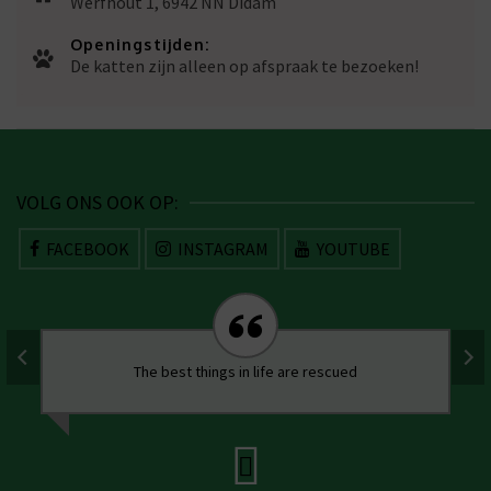
Werfhout 1, 6942 NN Didam
Openingstijden:
De katten zijn alleen op afspraak te bezoeken!
VOLG ONS OOK OP:
FACEBOOK
INSTAGRAM
YOUTUBE
The best things in life are rescued