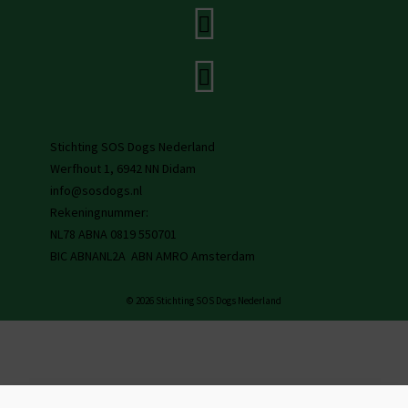
Stichting SOS Dogs Nederland
Werfhout 1, 6942 NN Didam
info@sosdogs.nl
Rekeningnummer:
NL78 ABNA 0819 550701
BIC ABNANL2A ABN AMRO Amsterdam
© 2026 Stichting SOS Dogs Nederland