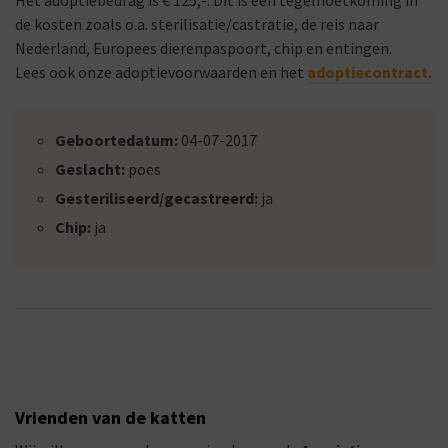
Het adoptiebedrag is € 125,-. Dit is een tegemoetkoming in
de kosten zoals o.a. sterilisatie/castratie, de reis naar
Nederland, Europees dierenpaspoort, chip en entingen.
Lees ook onze adoptievoorwaarden en het
adoptiecontract.
Geboortedatum:
04-07-2017
Geslacht:
poes
Gesteriliseerd/gecastreerd:
ja
Chip:
ja
Vrienden van de katten