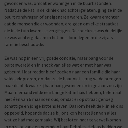
gevonden was, omdat er woningen in de buurt stonden.
Nadat ze de kat in de kliniek had achtergelaten, ging ze in de
buurt rondvragen of er eigenaren waren. Ze kwam erachter
dat de mensen die er woonden, dreigden om elke straatkat
die in de tuin kwam, te vergiftigen. De conclusie was duidelijk:
ze was achtergelaten in het bos door degenen die zij als
familie beschouwde.
Ze was nog in een vrij goede conditie, maar bang voor de
buitenwereld en in shock van alles wat er met haar was
gebeurd. Haar redder bleef zoeken naar een familie die haar
wilde adopteren, omdat ze de haar niet terug wilde brengen
naar de plek waar zij haar had gevonden en in gevaar zou zijn.
Maar niemand wilde een bange kat in huis hebben, helemaal
niet één van 6 maanden oud, omdat er op straat genoeg
schattige en jonge kittens leven. Daarom heeft de kliniek ons
opgebeld, hopende dat ze bij ons kon herstellen van alles
wat ze had meegemaakt. Wij besloten haar te verwelkomen
in onze opvang en noemden haar Pebbles. Helaas hadden we