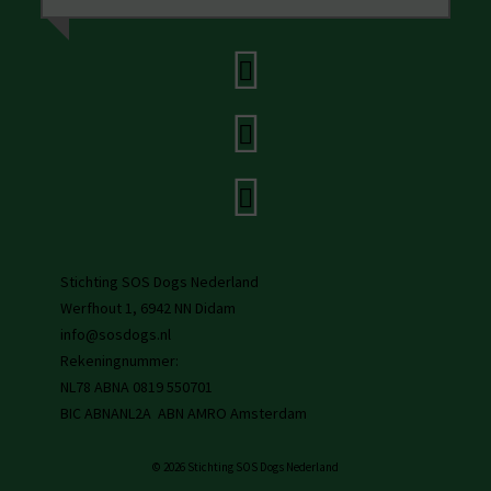
Stichting SOS Dogs Nederland
Werfhout 1, 6942 NN Didam
info@sosdogs.nl
Rekeningnummer:
NL78 ABNA 0819 550701
BIC ABNANL2A ABN AMRO Amsterdam
© 2026 Stichting SOS Dogs Nederland