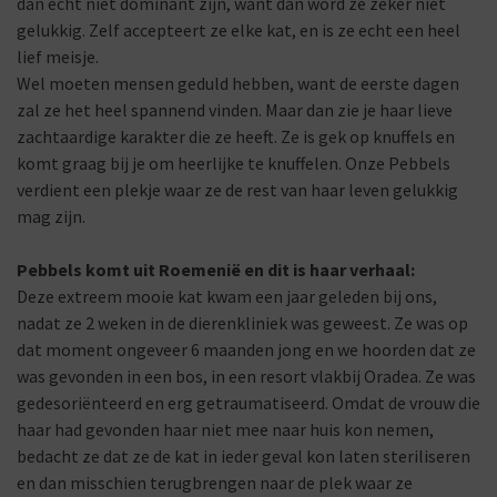
dan echt niet dominant zijn, want dan word ze zeker niet
gelukkig. Zelf accepteert ze elke kat, en is ze echt een heel
lief meisje.
Wel moeten mensen geduld hebben, want de eerste dagen
zal ze het heel spannend vinden. Maar dan zie je haar lieve
zachtaardige karakter die ze heeft. Ze is gek op knuffels en
komt graag bij je om heerlijke te knuffelen. Onze Pebbels
verdient een plekje waar ze de rest van haar leven gelukkig
mag zijn.
Pebbels komt uit Roemenië en dit is haar verhaal:
Deze extreem mooie kat kwam een jaar geleden bij ons,
nadat ze 2 weken in de dierenkliniek was geweest. Ze was op
dat moment ongeveer 6 maanden jong en we hoorden dat ze
was gevonden in een bos, in een resort vlakbij Oradea. Ze was
gedesoriënteerd en erg getraumatiseerd. Omdat de vrouw die
haar had gevonden haar niet mee naar huis kon nemen,
bedacht ze dat ze de kat in ieder geval kon laten steriliseren
en dan misschien terugbrengen naar de plek waar ze