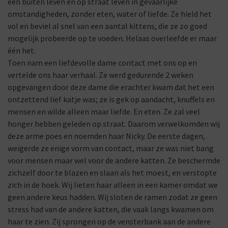
een buiten leven en op straat leven in gevaarlijke
omstandigheden, zonder eten, water of liefde. Ze hield het
vol en beviel al snel van een aantal kittens, die ze zo goed
mogelijk probeerde op te voeden. Helaas overleefde er maar
één het.
Toen nam een liefdevolle dame contact met ons op en
vertelde ons haar verhaal. Ze werd gedurende 2 weken
opgevangen door deze dame die erachter kwam dat het een
ontzettend lief katje was; ze is gek op aandacht, knuffels en
mensen en wilde alleen maar liefde. En eten. Ze zal veel
honger hebben geleden op straat. Daarom verwelkomden wij
deze arme poes en noemden haar Nicky. De eerste dagen,
weigerde ze enige vorm van contact, maar ze was niet bang
voor mensen maar wel voor de andere katten. Ze beschermde
zichzelf door te blazen en slaan als het moest, en verstopte
zich in de hoek. Wij lieten haar alleen in een kamer omdat we
geen andere keus hadden. Wij sloten de ramen zodat ze geen
stress had van de andere katten, die vaak langs kwamen om
haar te zien. Zij sprongen op de vensterbank aan de andere