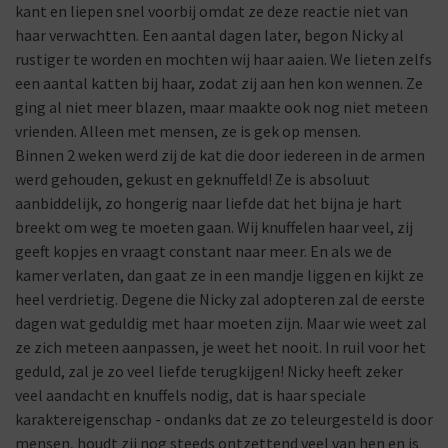
kant en liepen snel voorbij omdat ze deze reactie niet van
haar verwachtten. Een aantal dagen later, begon Nicky al
rustiger te worden en mochten wij haar aaien. We lieten zelfs
een aantal katten bij haar, zodat zij aan hen kon wennen. Ze
ging al niet meer blazen, maar maakte ook nog niet meteen
vrienden. Alleen met mensen, ze is gek op mensen.
Binnen 2 weken werd zij de kat die door iedereen in de armen
werd gehouden, gekust en geknuffeld! Ze is absoluut
aanbiddelijk, zo hongerig naar liefde dat het bijna je hart
breekt om weg te moeten gaan. Wij knuffelen haar veel, zij
geeft kopjes en vraagt constant naar meer. En als we de
kamer verlaten, dan gaat ze in een mandje liggen en kijkt ze
heel verdrietig. Degene die Nicky zal adopteren zal de eerste
dagen wat geduldig met haar moeten zijn. Maar wie weet zal
ze zich meteen aanpassen, je weet het nooit. In ruil voor het
geduld, zal je zo veel liefde terugkijgen! Nicky heeft zeker
veel aandacht en knuffels nodig, dat is haar speciale
karaktereigenschap - ondanks dat ze zo teleurgesteld is door
mensen, houdt zij nog steeds ontzettend veel van hen en is