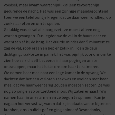
voedsel, maar kwam waarschijnlijk alleen tevoorschijn
gedurende de nacht. Het was een zonnige maandagochtend
toen we een telefoontje kregen dat ze daar weer rondliep, op
zoek naar eten en om te spelen.
Gelukkig was de val al klaargezet- ze moest alleen nog
worden gevangen...Dus legden we de val in de buurt neer en
wachtten af bij de brug. Het duurde minder dan 5 minuten: ze
zag de val, rook eraan en liep er gelijk in. Toen de deur
dichtging, raakte ze in paniek..het was pijnlijk voor ons om te
zien hoe ze zichzelf bezeerde in haar pogingen om te
ontsnappen, maar het lukte ons om haar te kalmeren.
We namen haar mee naar een lege kamer in de opvang. We
dachten dat het een verloren zaak was en voelden met haar
mee, dat we haar weer terug zouden moesten zetten. Ze was
nog zo jong en zo ontzettend mooi. Wij zaten ernaast! Wij
namen haar in onze armen en ze begon te spinnen! Kun je
nagaan hoe verrast wij waren dat zij in plaats van te bijten en
krabben, ons knuffels gaf en ging spinnen! Desondanks,