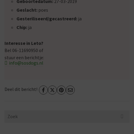
Geboortedatum:
27-03-2019
Geslacht:
poes
Gesteriliseerd/gecastreerd:
ja
Chip:
ja
Interesse in Leto?
Bel 06-11690950 of
stuur een berichtje:
info@sosdogs.nl
Deel dit bericht!
Search
for: