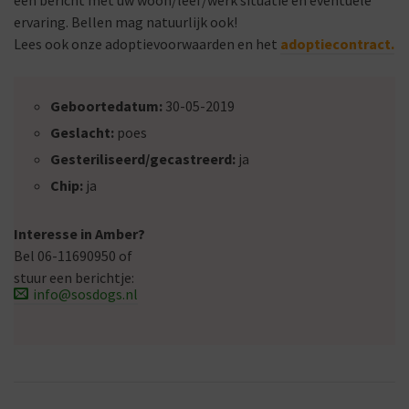
een bericht met uw woon/leef/werk situatie en eventuele
ervaring. Bellen mag natuurlijk ook!
Lees ook onze adoptievoorwaarden en het
adoptiecontract.
Geboortedatum:
30-05-2019
Geslacht:
poes
Gesteriliseerd/gecastreerd:
ja
Chip:
ja
Interesse in Amber?
Bel 06-11690950 of
stuur een berichtje:
info@sosdogs.nl