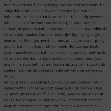
broers waren net 1-2 dagen jong toen dit hen overkwam. Het
enige dat ze konden doen was schreeuwen, ze waren
hulpeloos en een paar uur later zou het te laat zijn geweest...
Iemand had op facebook een bericht geplaatst met dit
verhaal, de persoon had al twee honden en haar man wilde de
kittens niet houden. Een van onze vrijwilligers ging er gelijk
heen om de kleintjes mee te nemen, omdat ze een verpleeg
moederkat in huis had sinds een week. Het was hun beste
kans, maar de moederkat had helaas niet genoeg melk en de
kittens werden door iemand anders in huis genomen. Voor
een van hen was het niet genoeg en hij groeide niet zoals de
anderen. Een van de drie kittens die het wel overleefde was
Amber.
Amber is geen luidruchtig type kat, die veel rondspringt of
andere katten achterna jaagt. Maar ze is ook niet verlegen.
Ze ontvangt graag knuffels en liefde, maar ze zal er niet uit
zichzelf om vragen. Ze blijft gewoon wachten tot het haar
beurt is of iemand haar opmerkt. Ze is een lieve meid, die