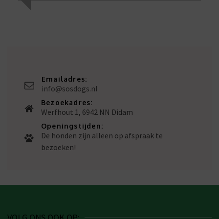
Emailadres:
info@sosdogs.nl
Bezoekadres:
Werfhout 1, 6942 NN Didam
Openingstijden:
De honden zijn alleen op afspraak te
bezoeken!
VOLG ONS OOK OP: