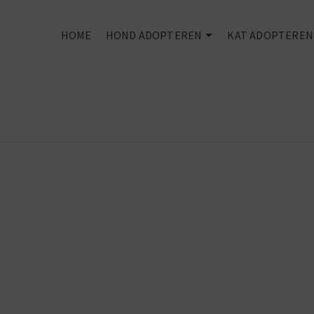
HOME
HOND ADOPTEREN
KAT ADOPTEREN
Second hand
dogs
make first
class pets