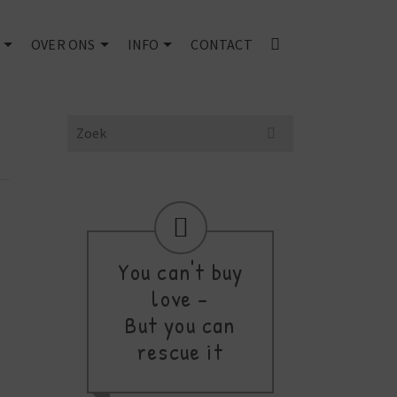
OVER ONS
INFO
CONTACT
Search
for:
You can't buy
love -
thi
But you can
a
rescue it