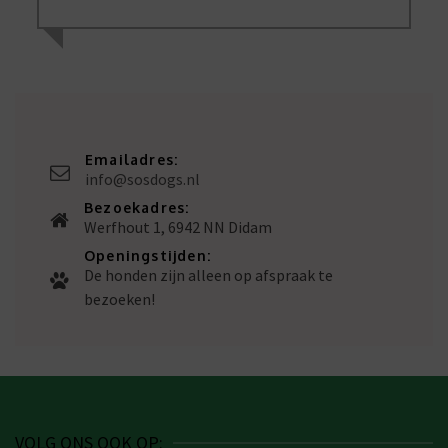
Emailadres:
info@sosdogs.nl
Bezoekadres:
Werfhout 1, 6942 NN Didam
Openingstijden:
De honden zijn alleen op afspraak te
bezoeken!
VOLG ONS OOK OP: