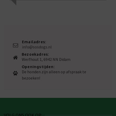
Emailadres:
info@sosdogs.nl
Bezoekadres:
Werfhout 1, 6942 NN Didam
Openingstijden:
De honden zijn alleen op afspraak te
bezoeken!
VOLG ONS OOK OP: