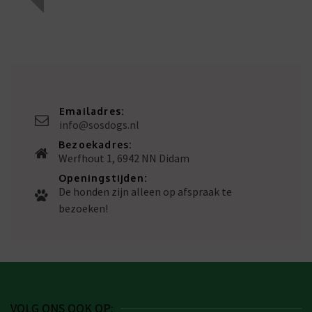
Emailadres:
info@sosdogs.nl
Bezoekadres:
Werfhout 1, 6942 NN Didam
Openingstijden:
De honden zijn alleen op afspraak te
bezoeken!
VOLG ONS OOK OP: