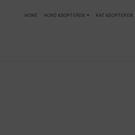
HOME
HOND ADOPTEREN
KAT ADOPTEREN
The best
things in life
are rescued