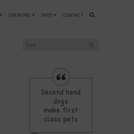
OVER ONS
INFO
CONTACT
Search
for:
Second hand
Yo
dogs
make first
B
class pets