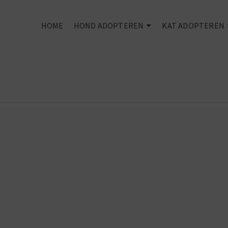
HOME
HOND ADOPTEREN
KAT ADOPTEREN
Rescued is my
favourite bree