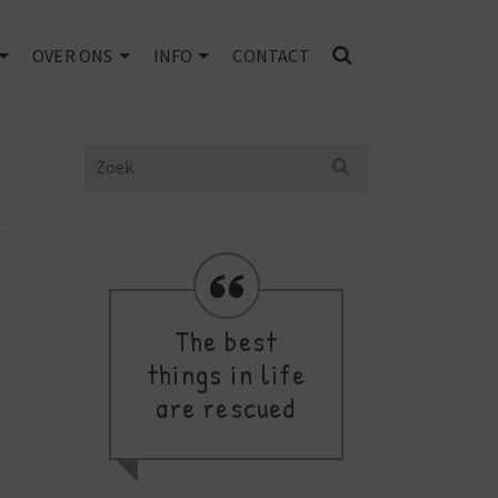
OVER ONS
INFO
CONTACT
Search
for:
The best
d
things in life
de
are rescued