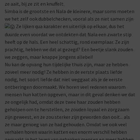
ze aait, bij ze zit en knuffelt.
Simba is de grootste en Nala de kleinere, maar soms moeten
we het zelf ook dubbelchecken, vooral als ze niet samen zijn
Ze lijken qua karakter en uiterlijk op elkaar, dus het
duurde even voordat we ontdekten dat Nala een zwarte stip
heeft op de hals. Een heel schattig, rond exemplaar. Ze zijn
prachtig, hebben we dat al gezegd? Een beetje slank zouden
we zeggen, maar knappe jongens allebei!
Nu kan de opvang hun tijdelijke thuis zijn, maar ze hebben
zoveel meer nodig! Ze hebben in de eerste plaats liefde
nodig, het soort liefde dat niet weggaat als je de eerste
ontberingen doormaakt. We horen veel redenen waarom
mensen hun katten opgeven, maar in dit geval denken we dat
ze ongelijk had, omdat deze twee haar zouden hebben
geholpen om te herstellen, ze zouden loyaal en zorgzaam
zijn geweest, en ze zou sterker zijn geworden dan ooit... als
ze maar genoeg van ze had gehouden. Omdat we ook veel
verhalen horen waarin katten een enorm verschil hebben
gemaakt in het leven van gebroken mensen en meer hebben