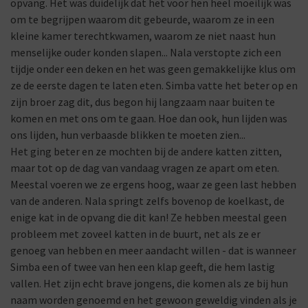
opvang. Het was duidelijk dat het voor hen heel moeilijk was
om te begrijpen waarom dit gebeurde, waarom ze in een
kleine kamer terechtkwamen, waarom ze niet naast hun
menselijke ouder konden slapen... Nala verstopte zich een
tijdje onder een deken en het was geen gemakkelijke klus om
ze de eerste dagen te laten eten. Simba vatte het beter op en
zijn broer zag dit, dus begon hij langzaam naar buiten te
komen en met ons om te gaan. Hoe dan ook, hun lijden was
ons lijden, hun verbaasde blikken te moeten zien...
Het ging beter en ze mochten bij de andere katten zitten,
maar tot op de dag van vandaag vragen ze apart om eten.
Meestal voeren we ze ergens hoog, waar ze geen last hebben
van de anderen. Nala springt zelfs bovenop de koelkast, de
enige kat in de opvang die dit kan! Ze hebben meestal geen
probleem met zoveel katten in de buurt, net als ze er
genoeg van hebben en meer aandacht willen - dat is wanneer
Simba een of twee van hen een klap geeft, die hem lastig
vallen. Het zijn echt brave jongens, die komen als ze bij hun
naam worden genoemd en het gewoon geweldig vinden als je