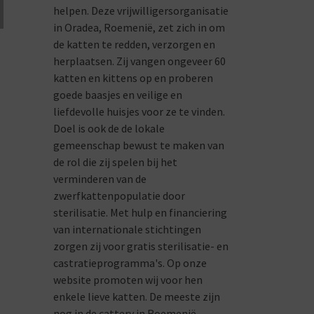
helpen. Deze vrijwilligersorganisatie
in Oradea, Roemenië, zet zich in om
de katten te redden, verzorgen en
herplaatsen. Zij vangen ongeveer 60
katten en kittens op en proberen
goede baasjes en veilige en
liefdevolle huisjes voor ze te vinden.
Doel is ook de de lokale
gemeenschap bewust te maken van
de rol die zij spelen bij het
verminderen van de
zwerfkattenpopulatie door
sterilisatie. Met hulp en financiering
van internationale stichtingen
zorgen zij voor gratis sterilisatie- en
castratieprogramma's. Op onze
website promoten wij voor hen
enkele lieve katten. De meeste zijn
nog in de cattery in Roemenië,