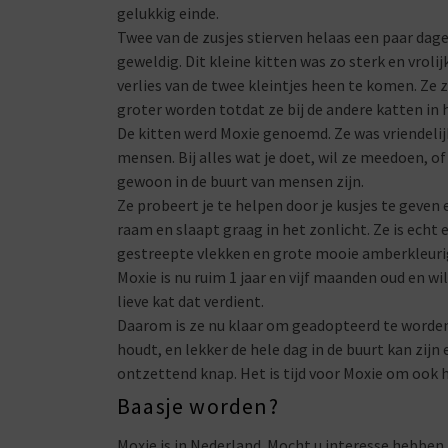
gelukkig einde.
Twee van de zusjes stierven helaas een paar dage
geweldig. Dit kleine kitten was zo sterk en vrol
verlies van de twee kleintjes heen te komen. Ze 
groter worden totdat ze bij de andere katten in
De kitten werd Moxie genoemd. Ze was vriendelijk
mensen. Bij alles wat je doet, wil ze meedoen, of 
gewoon in de buurt van mensen zijn.
Ze probeert je te helpen door je kusjes te geven 
raam en slaapt graag in het zonlicht. Ze is echt 
gestreepte vlekken en grote mooie amberkleuri
Moxie is nu ruim 1 jaar en vijf maanden oud en w
lieve kat dat verdient.
Daarom is ze nu klaar om geadopteerd te worden 
houdt, en lekker de hele dag in de buurt kan zijn 
ontzettend knap. Het is tijd voor Moxie om ook h
Baasje worden?
Moxie is in Nederland. Mocht u interesse hebbe