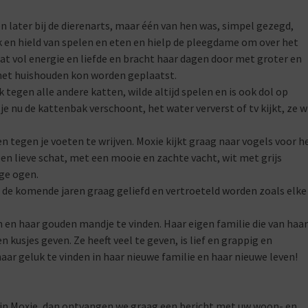
n later bij de dierenarts, maar één van hen was, simpel gezegd,
ijk en hield van spelen en eten en hielp de pleegdame om over het
zat vol energie en liefde en bracht haar dagen door met groter en
 het huishouden kon worden geplaatst.
 tegen alle andere katten, wilde altijd spelen en is ook dol op
je nu de kattenbak verschoont, het water ververst of tv kijkt, ze w
en tegen je voeten te wrijven. Moxie kijkt graag naar vogels voor h
een lieve schat, met een mooie en zachte vacht, wit met grijs
ge ogen.
il de komende jaren graag geliefd en vertroeteld worden zoals elke
en haar gouden mandje te vinden. Haar eigen familie die van haar
en kusjes geven. Ze heeft veel te geven, is lief en grappig en
aar geluk te vinden in haar nieuwe familie en haar nieuwe leven!
n in Moxie, dan ontvangen we graag een bericht met uw woon- en