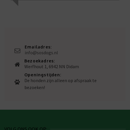
Emailadres:
info@sosdogs.nl
Bezoekadres:
Werfhout 1, 6942 NN Didam
Openingstijden:
De honden zijn alleen op afspraak te
bezoeken!
VOLG ONS OOK OP: